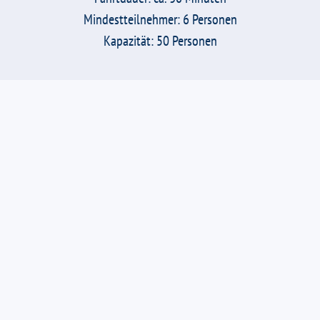
Mindestteilnehmer: 6 Personen
Kapazität: 50 Personen
Schiffskarteninhaber der Saar Personenschiffahrt erhalten
0,50 Euro Ermäßigung auf Einzelkarten
1. Mai bis 3. Oktober - täglich
11.00 Uhr - 16.00 Uhr
11.00 Uhr - 17.00 Uhr bei gutem Wetter
Vor- und Nebensaison auf Anfrage.
Bei schlechter Witterung verkürzte Öffnungszeiten möglich.